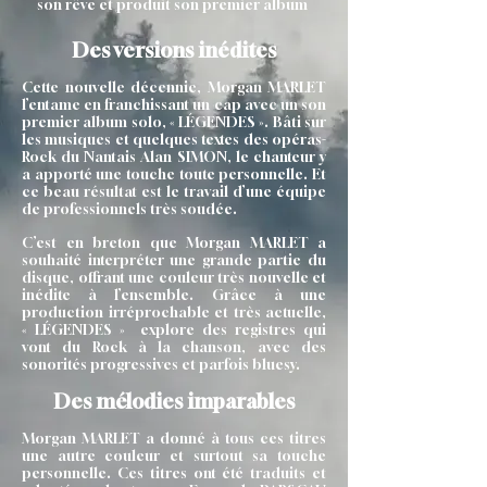
son rêve et produit son premier album
Des versions inédites
Cette nouvelle décennie, Morgan MARLET
l’entame en franchissant un cap avec un son
premier album solo, « LÉGENDES ». Bâti sur
les musiques et quelques textes des opéras-
Rock du Nantais Alan SIMON, le chanteur y
a apporté une touche toute personnelle. Et
ce beau résultat est le travail d’une équipe
de professionnels très soudée.​
C’est en breton que Morgan MARLET a
souhaité interpréter une grande partie du
disque, offrant une couleur très nouvelle et
inédite à l’ensemble. Grâce à une
production irréprochable et très actuelle,
« LÉGENDES » explore des registres qui
vont du Rock à la chanson, avec des
sonorités progressives et parfois bluesy.​
Des mélodies imparables
Morgan MARLET a donné à tous ces titres
une autre couleur et surtout sa touche
personnelle. Ces titres ont été traduits et