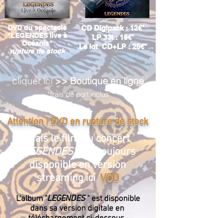
DVD du spectacle
CD
Digipack
: 12€*
"LEGENDES live à
LP
33t
: 18€*
Océanis"
Le
lot
CD+LP : 25€*
rupture de stock
cliquer ici
>> Boutique en ligne
*frais de port inclus
Attention ! DVD en rupture de stock
mais le film du concert
"
LEGENDES
" est toujours
disponible en version
streaming ici
VOD
L'album "
LEGENDES
" est disponible
dans sa version digitale en