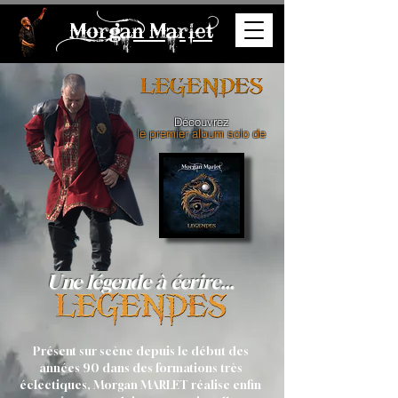
Morgan Marlet
Découvrez
le premier album solo de
Une légende à écrire...
Présent sur scène depuis le début des
années 90 dans des formations très
éclectiques, Morgan MARLET réalise enfin